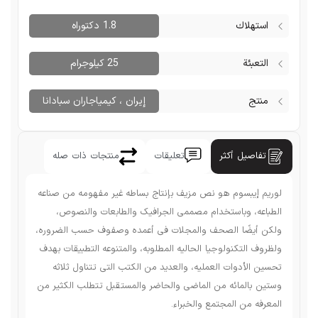
1.8 دكتوراه
25 كيلوجرام
إيران ، کیمیاجاران سبادانا
أكثر
تعليقات
منتجات ذات صله
وم هو نص مزیف بإنتاج بساطه غیر مفهومه من صناعه
استخدام مصممی الجرافیک والطابعات والنصوص،
 الصحف والمجلات فی أعمده وصفوف حسب الضروره،
نولوجیا الحالیه المطلوبه، والمتنوعه التطبیقات بهدف
ات العملیه، والعدید من الکتب التی تتناول ثلاثه
ئه من الماضی والحاضر والمستقبل تتطلب الکثیر من
المجتمع والخبراء.