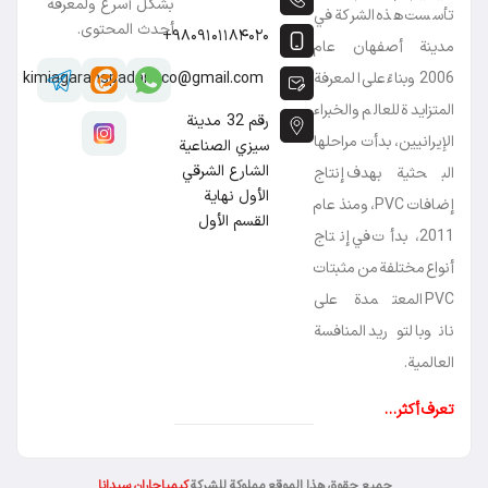
بشكل أسرع ولمعرفة
شركة في
أحدث المحتوى.
۹۸۰۹۱۰۱۱۸۴۰۲۰+
ن عام
على المعرفة
kimiagaranspadanaco@gmail.com
 والخبراء
رقم 32 مدينة
 مراحلها
سيزي الصناعية
الشارع الشرقي
 إنتاج
الأول نهاية
فات PVC، ومنذ عام
القسم الأول
 في إنتاج
ن مثبتات
مدة على
المنافسة
حقوق هذا الموقع مملوكة للشركة
کیمیاجاران سبدانا