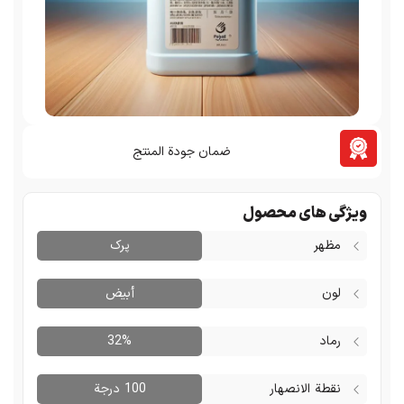
ضمان جودة المنتج
ی محصول
پرک
أبيض
32%
انصهار
100 درجة